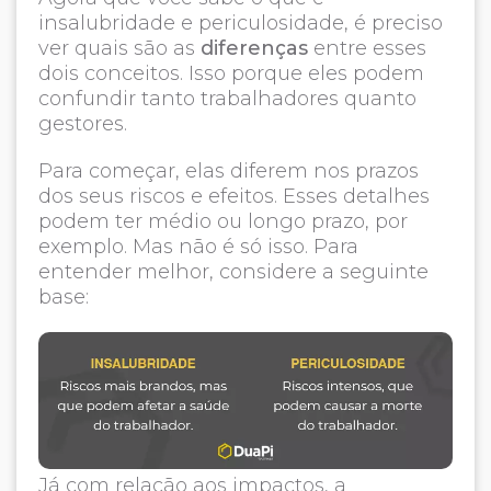
insalubridade e periculosidade, é preciso
ver quais são as
diferenças
entre esses
dois conceitos. Isso porque eles podem
confundir tanto trabalhadores quanto
gestores.
Para começar, elas diferem nos prazos
dos seus riscos e efeitos. Esses detalhes
podem ter médio ou longo prazo, por
exemplo. Mas não é só isso. Para
entender melhor, considere a seguinte
base:
Já com relação aos impactos, a