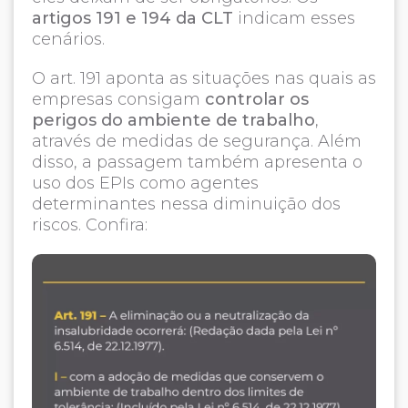
artigos 191 e 194 da CLT
indicam esses
cenários.
O art. 191 aponta as situações nas quais as
empresas consigam
controlar os
perigos do ambiente de trabalho
,
através de medidas de segurança. Além
disso, a passagem também apresenta o
uso dos EPIs como agentes
determinantes nessa diminuição dos
riscos. Confira: