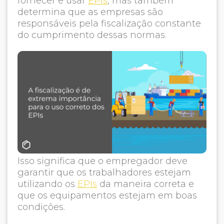
fornecer e usar
EPIs
, mas também
determina que as empresas são
responsáveis pela fiscalização constante
do cumprimento dessas normas.
Isso significa que o empregador deve
garantir que os trabalhadores estejam
utilizando os
EPIs
da maneira correta e
que os equipamentos estejam em boas
condições.