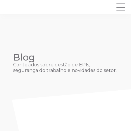
Blog
Conteúdos sobre gestão de EPIs,
segurança do trabalho e novidades do setor.