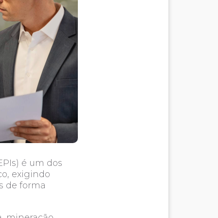
EPIs) é um dos
o, exigindo
Is de forma
, mineração,