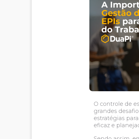
O controle de e
grandes desafio
estratégias par
eficaz e planeja
Sendo assim, em