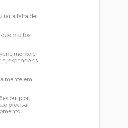
tar a falta de
z que muitos
o vencimento e
cia, expondo os
ecialmente em
ões ou, pior,
ão precisa
 momento