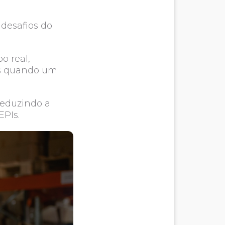
 desafios do
o real,
tas quando um
reduzindo a
EPIs.