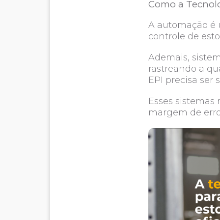
Como a Tecnolo
A automação é u
controle de est
Ademais, siste
rastreando a qu
EPI precisa ser 
Esses sistemas 
margem de erro