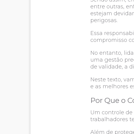
entre outras, e
estejam devidam
perigosas.
Essa responsabi
compromisso co
No entanto, li
uma gestão prec
de validade, a d
Neste texto, vam
e as melhores es
Por Que o C
Um controle de
trabalhadores 
Além de protege