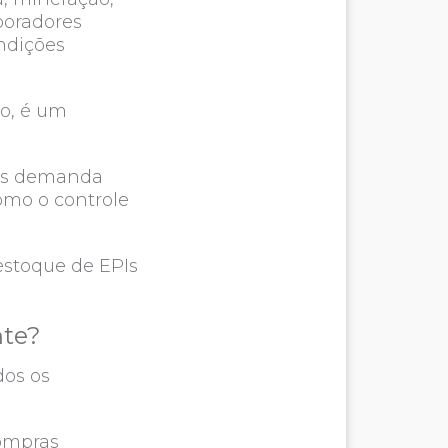
boradores
ndições
ão, é um
tos demanda
como o controle
 estoque de EPIs
nte?
dos os
compras