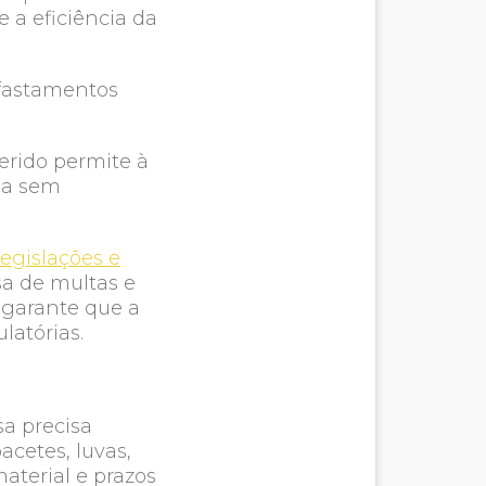
 a eficiência da
afastamentos
erido permite à
ça sem
legislações e
a de multas e
 garante que a
latórias.
a precisa
cetes, luvas,
aterial e prazos