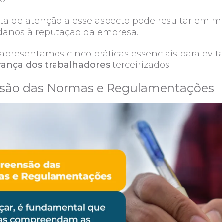
alta de atenção a esse aspecto pode resultar em m
e danos à reputação da empresa.
apresentamos cinco práticas essenciais para evita
ança dos trabalhadores
terceirizados.
nsão das Normas e Regulamentações