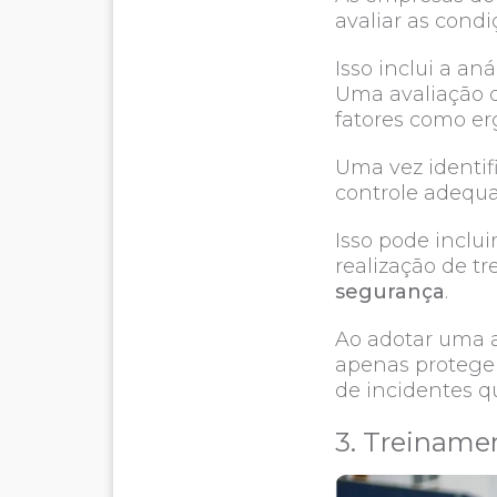
avaliar as cond
Isso inclui a an
Uma avaliação d
fatores como erg
Uma vez identif
controle adequ
Isso pode inclui
realização de t
segurança
.
Ao adotar uma 
apenas protege
de incidentes q
3. Treiname