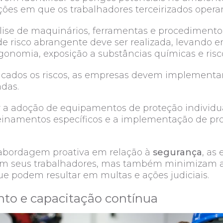
ições em que os trabalhadores terceirizados oper
álise de maquinários, ferramentas e procedimentos
e risco abrangente deve ser realizada, levando 
onomia, exposição a substâncias químicas e riscos
icados os riscos, as empresas devem implementa
adas.
r a adoção de equipamentos de proteção individual
reinamentos específicos e a implementação de pr
abordagem proativa em relação à
segurança
, as
m seus trabalhadores, mas também minimizam a
ue podem resultar em multas e ações judiciais.
nto e capacitação contínua