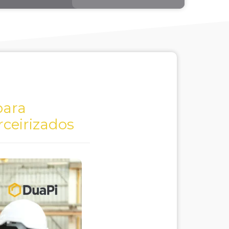
para
rceirizados