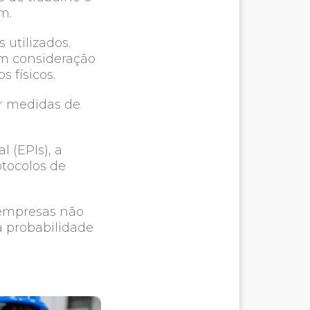
am.
 utilizados.
em consideração
 físicos.
r medidas de
 (EPIs), a
otocolos de
 empresas não
 probabilidade