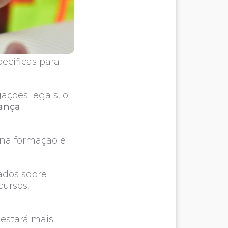
pecíficas para
ções legais, o
ança
s na formação e
ados sobre
cursos,
 estará mais