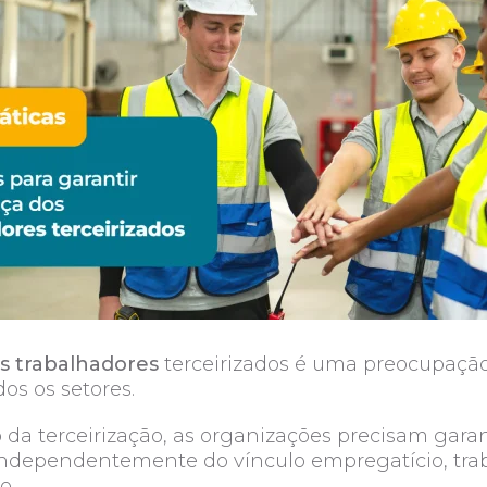
s trabalhadores
terceirizados é uma preocupação
os os setores.
a terceirização, as organizações precisam garan
 independentemente do vínculo empregatício, t
o.