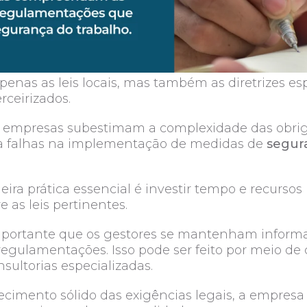
apenas as leis locais, mas também as diretrizes es
rceirizados.
s empresas subestimam a complexidade das obriga
 a falhas na implementação de medidas de
segur
eira prática essencial é investir tempo e recurso
e as leis pertinentes.
importante que os gestores se mantenham inform
gulamentações. Isso pode ser feito por meio de 
sultorias especializadas.
cimento sólido das exigências legais, a empresa