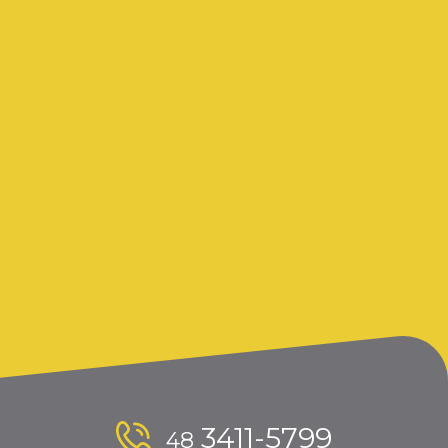
A utilização de EPIs é uma das
principais medidas para garantir a
integridade física e a saúde dos
colaboradores. Garanta a segurança
no trabalho com controle de EPI.
Saiba como evitar riscos, multas e
melhorar a gestão com tecnologia.
Contudo, a eficácia dessa proteção
depende não apenas da
disponibilização desses
equipamentos, mas também do
controle rigoroso […]
Leia mais
3411-5799
48