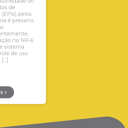
atoriedade do
tos de
 (EPIs) pelos
eia é prevenir
as
entemente,
ação na NR-6
de sistema
role de uso
 […]
is