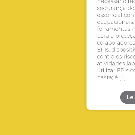
necessário r
segurança do 
essencial cont
ocupacionais.
ferramentas 
para a proteç
colaboradores
EPIs, disposi
contra os risc
atividades la
utilizar EPIs
basta; é […]
Le