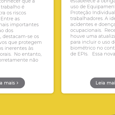
estabelece a obrig
econhecer que a
uso de Equipamen
trabalho é
Proteção Individual
ra os riscos
trabalhadores. A id
 Entre as
acidentes e doenç
mais importantes
ocupacionais. Rec
ão dos
houve uma atualiz
, destacam-se os
para incluir o uso 
tivos que protegem
biométrico no cont
os inerentes às
de EPIs. Essa nova
borais. No entanto,
 corretamente não
ia mais
Leia ma