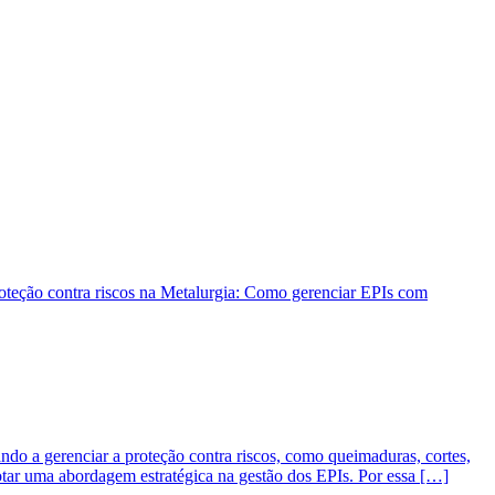
do a gerenciar a proteção contra riscos, como queimaduras, cortes,
tar uma abordagem estratégica na gestão dos EPIs. Por essa […]